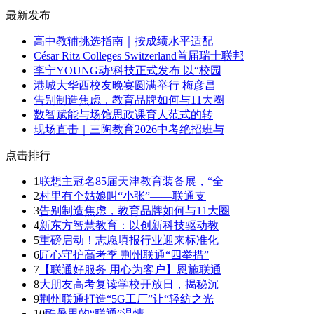
最新发布
​高中教辅挑选指南｜按成绩水平适配
​César Ritz Colleges Switzerland首届瑞士联邦
​李宁YOUNG动³科技正式发布 以“校园
​港城大华西校友晚宴圆满举行 梅彦昌
​告别制造焦虑，教育品牌如何与11大圈
​数智赋能与场馆思政课育人范式的转
​现场直击｜三陶教育2026中考绝招班与
点击排行
1
联想主冠名85届天津教育装备展，“全
2
村里有个姑娘叫“小张”——联通支
3
告别制造焦虑，教育品牌如何与11大圈
4
新东方智慧教育：以创新科技驱动教
5
重磅启动！志愿填报行业迎来标准化
6
匠心守护高考季 荆州联通“四举措”
7
【联通好服务 用心为客户】恩施联通
8
大朋友高考复读学校开放日，揭秘沉
9
荆州联通打造“5G工厂”让“轻纺之光
10
酷暑里的“联通”温情