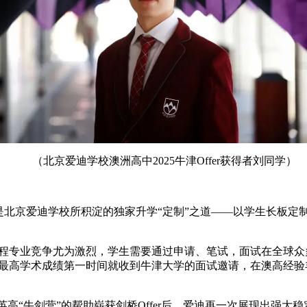
（北京爱迪学校澳洲高中2025牛津Offer获得者刘同学）
北京爱迪学校所积淀的独家升学“定制”之道——以学生长板定
专业竞争尤为激烈，学生需要通过申请、笔试，面试在全球众
）的历史最高学术成绩第一时间就收到牛津大学的面试邀请，在澳高
英高“牛剑营”的帮助崭获剑桥Offer后，爱迪再一次展现出强大