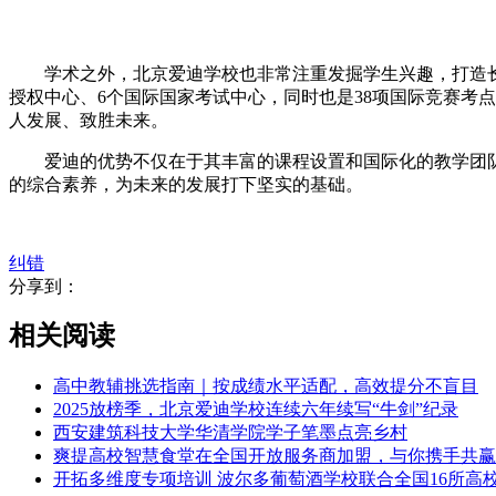
学术之外，北京爱迪学校也非常注重发掘学生兴趣，打造长板
授权中心、6个国际国家考试中心，同时也是38项国际竞赛考
人发展、致胜未来。
爱迪的优势不仅在于其丰富的课程设置和国际化的教学团队
的综合素养，为未来的发展打下坚实的基础。
纠错
分享到：
相关阅读
​高中教辅挑选指南｜按成绩水平适配，高效提分不盲目
​2025放榜季，北京爱迪学校连续六年续写“牛剑”纪录
​西安建筑科技大学华清学院学子笔墨点亮乡村
​爽提高校智慧食堂在全国开放服务商加盟，与你携手共赢
​开拓多维度专项培训 波尔多葡萄酒学校联合全国16所高