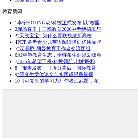
教育新闻
1
李宁YOUNG动³科技正式发布 以“校园
2
现场直击｜三陶教育2026中考绝招班与
3
“天线宝宝” 为什么要联袂这所高校
4
PET 备考青少儿英语阅读培训优质品牌
5
“汉语桥”阿曼教育工作者交流团组
6
AI重塑教育生态，全链条生涯规划峰会
7
2025年希望工程·科教领航计划”呼和
8
「报告发布」《折页背后：国际教育
9
“研究生学位论文与实践成果质量保
10
《可复制的学习力》作者江武墨，花