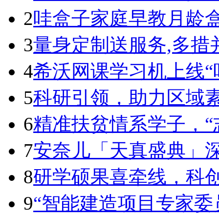
2
哇盒子家庭早教月龄盒荣
3
量身定制送服务,多措
4
希沃网课学习机上线“
5
科研引领，助力区域
6
精准扶贫情系学子，“
7
安奈儿「天真盛典」深
8
研学硕果喜牵线，科
9
“智能建造项目专家委