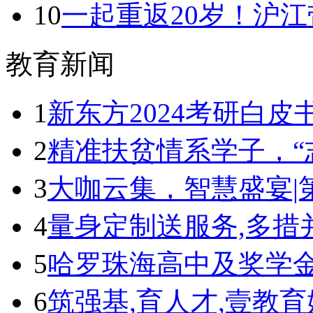
10
一起重返20岁！沪
教育新闻
1
新东方2024考研白
2
精准扶贫情系学子，“
3
大咖云集，智慧盛宴|
4
量身定制送服务,多措
5
哈罗珠海高中及奖学
6
筑强基,育人才,壹教