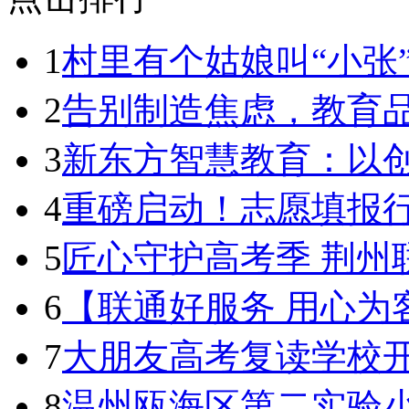
1
村里有个姑娘叫“小张
2
告别制造焦虑，教育品
3
新东方智慧教育：以
4
重磅启动！志愿填报
5
匠心守护高考季 荆州
6
【联通好服务 用心为
7
大朋友高考复读学校
8
温州瓯海区第二实验