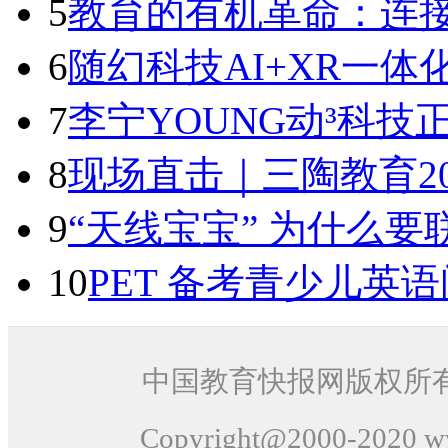
5
教育的有机革命：连
6
随幻科技AI+XR一体化
7
李宁YOUNG动³科技
8
现场直击｜三陶教育2
9
“天线宝宝” 为什么
10
PET 备考青少儿英
中国教育快报网版权所
Copyright@2000-
2020
ww