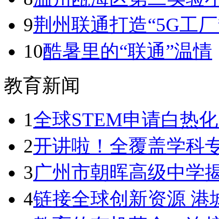
9
荆州联通打造“5G工厂
10
酷暑里的“联通”温情
教育新闻
1
全球STEM申请白热
2
开讲啦！全覆盖学科专
3
广州市朝晖高级中学
4
链接全球创新资源 港