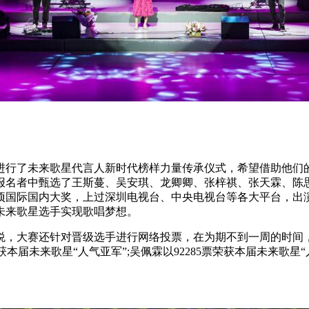
行了未来歌星代言人新时代榜样力量传承仪式，希望借助他们的
报名者中甄选了王斯蔓、吴安琪、龙卿卿、张梓祺、张天霖、陈
项国际国内大奖，上过深圳电视台、中央电视台等各大平台，出
未来歌星选手实现歌唱梦想。
赛还针对晋级选手进行网络投票，在为期不到一周的时间，投票
8票荣获本届未来歌星“人气亚军”;吴佩霖以92285票荣获本届未来