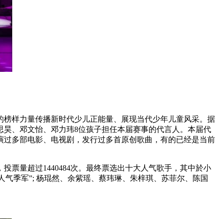
榜样力量传播新时代少儿正能量、展现当代少年儿童风采。据
思昊、邓文怡、邓力玮8位孩子担任本届赛事的代言人。本届代
演过多部电影、电视剧，发行过多首原创歌曲，有的已经是当前
量超过1440484次。最终票选出十大人气歌手，其中於小
歌星“人气季军”; 杨琨然、余紫瑶、蔡玮琳、朱梓琪、苏菲尔、陈国