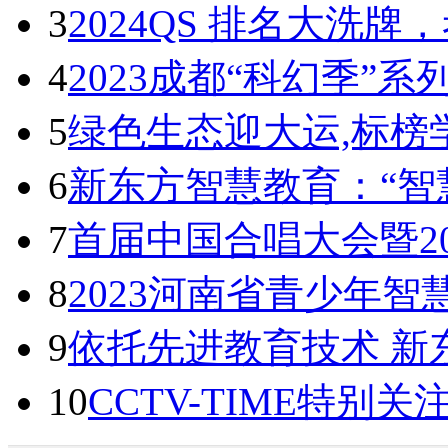
3
2024QS 排名大洗
4
2023成都“科幻季”
5
绿色生态迎大运,标榜
6
新东方智慧教育：“智
7
首届中国合唱大会暨2
8
2023河南省青少年
9
依托先进教育技术 新
10
CCTV-TIME特别