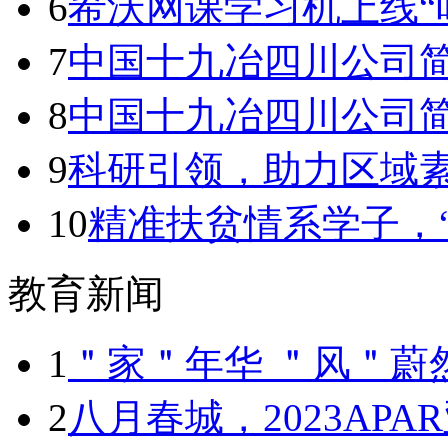
6
希沃网课学习机上线“
7
中国十九冶四川公司
8
中国十九冶四川公司
9
科研引领，助力区域
10
精准扶贫情系学子，
教育新闻
1
＂家＂年华 ＂风＂蔚
2
八月春城，2023AP