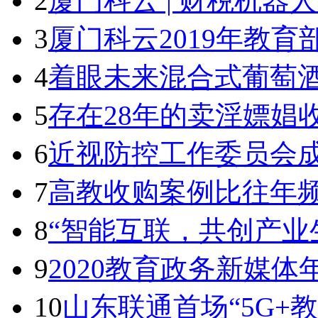
2
厦门科云 | 财税机器
3
厦门科云2019年教
4
着眼未来混合式葡萄酒
5
存在28年的卖淫嫖娼
6
近视防控工作委员会成
7
高教收购案例比往年
8
“智能互联，共创产业
9
2020教育政务新媒
10
山东联通首场“5G+